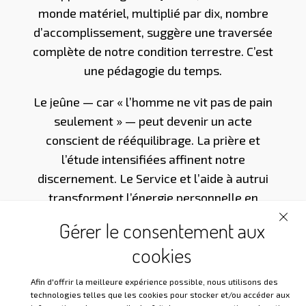
monde matériel, multiplié par dix, nombre
d’accomplissement, suggère une traversée
complète de notre condition terrestre. C’est
une pédagogie du temps.
Le jeûne — car « l’homme ne vit pas de pain
seulement » — peut devenir un acte
conscient de rééquilibrage. La prière et
l’étude intensifiées affinent notre
discernement. Le Service et l’aide à autrui
transforment l’énergie personnelle en
offrande. Chacun, selon sa voie et sa
Gérer le consentement aux
tradition, peut faire de cette période un
cookies
espace d’élévation.
Afin d'offrir la meilleure expérience possible, nous utilisons des
Le Carême n’appartient pas exclusivement
technologies telles que les cookies pour stocker et/ou accéder aux
aux Églises chrétiennes ; il est un archétype