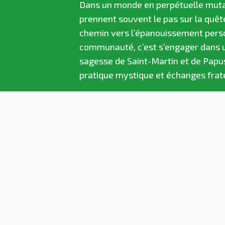
Dans un monde en perpétuelle mutatio
prennent souvent le pas sur la quêt
chemin vers l’épanouissement person
communauté, c’est s’engager dans u
sagesse de Saint-Martin et de Papus,
pratique mystique et échanges frat
Ici, chacun avance à son rythme, sel
dans un cadre bienveillant où l’appre
individuellement et collectivement. 
des valeurs universelles et d’appro
trouverez auprès de nous un soutien 