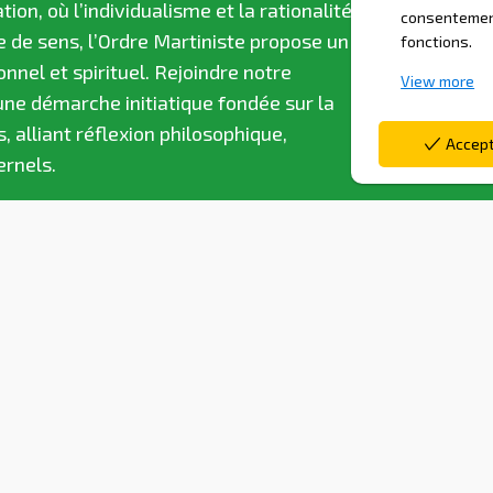
n, où l’individualisme et la rationalité
consentement
e de sens, l’Ordre Martiniste propose un
fonctions.
nel et spirituel. Rejoindre notre
View more
ne démarche initiatique fondée sur la
 alliant réflexion philosophique,
Accep
ernels.
on ses aspirations et ses possibilités,
ntissage se fait à la fois
Si vous ressentez le besoin d’explorer
fondir votre relation au monde, vous
et une voie vers la paix intérieure.