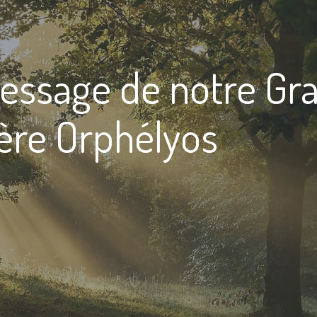
message de notre Gr
rère Orphélyos