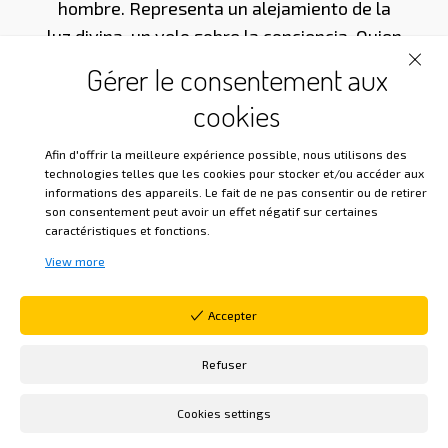
hombre. Representa un alejamiento de la
luz divina, un velo sobre la conciencia. Quien
reconoce en sí mismo el principio divino
Gérer le consentement aux
nunca muere, porque permanece unido al
cookies
amor universal, fuerza creadora y eterna.
La verdadera iniciación consiste en «morir al
Afin d'offrir la meilleure expérience possible, nous utilisons des
hombre viejo», es decir, al yo limitado, para
technologies telles que les cookies pour stocker et/ou accéder aux
informations des appareils. Le fait de ne pas consentir ou de retirer
renacer a la vida espiritual.
son consentement peut avoir un effet négatif sur certaines
caractéristiques et fonctions.
Así, la vida terrenal debe entenderse como
View more
una escuela, un camino de purificación y de
retorno a la fuente. Nos invita a pasar del
Accepter
mundo de las apariencias, donde todo
parece terminar, al mundo del espíritu,
Refuser
donde todo es vida. El hombre ha nacido
Cookies settings
para regenerarse y recuperar la imagen
divina perdida.