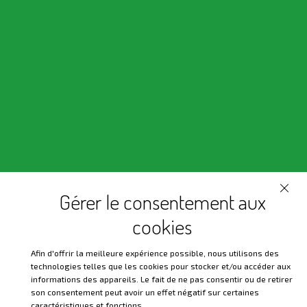
Gérer le consentement aux
En un mundo en constante cambio, donde el
cookies
individualismo y la racionalidad a menudo
tienen prioridad sobre la búsqueda de
Afin d'offrir la meilleure expérience possible, nous utilisons des
technologies telles que les cookies pour stocker et/ou accéder aux
significado, la Orden Martinista ofrece un
informations des appareils. Le fait de ne pas consentir ou de retirer
camino hacia la realización personal y
son consentement peut avoir un effet négatif sur certaines
caractéristiques et fonctions.