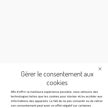
Christophe, Deputy Grand
Hospitaller.
Hello, my name is Christophe. I have been a
Martinist since 2018 and am currently president of
the Edouard Schuré group in Alsace. I wanted to
share what Martinism has […]
Vidéo de notre soeur Marie E.
du groupe Saint christophe ... un
beau partage !
Gérer le consentement aux
cookies
« Dis‑moi, ma sœur, qu’est‑ce que le martinisme
pour toi ? Au sein du Martinisme, j'ai découvert que
Afin d'offrir la meilleure expérience possible, nous utilisons des
l'initiation n'est pas un savoir que l'on cumule, mais
technologies telles que les cookies pour stocker et/ou accéder aux
une transformation que l'on […]
informations des appareils. Le fait de ne pas consentir ou de retirer
son consentement peut avoir un effet négatif sur certaines