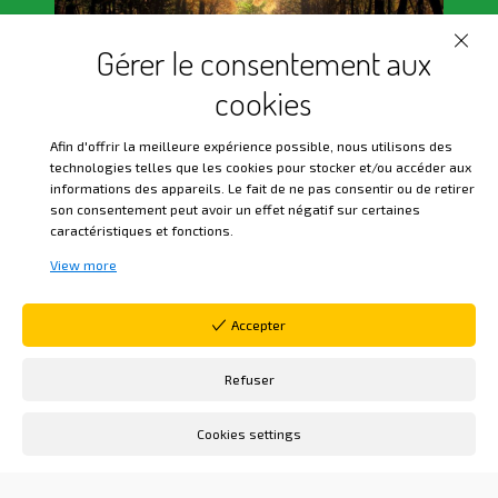
Gérer le consentement aux
cookies
Afin d'offrir la meilleure expérience possible, nous utilisons des
technologies telles que les cookies pour stocker et/ou accéder aux
informations des appareils. Le fait de ne pas consentir ou de retirer
En un mundo en constante cambio, donde el
son consentement peut avoir un effet négatif sur certaines
individualismo y la racionalidad a menudo
caractéristiques et fonctions.
tienen prioridad sobre la búsqueda de
View more
significado, la Orden Martinista ofrece un
camino hacia la realización personal y
Accepter
espiritual. Unirse a nuestra comunidad significa
Refuser
participar en un proceso iniciático basado en la
sabiduría de Saint-Martin y Papus, combinando
Cookies settings
reflexión filosófica, práctica mística e
intercambios fraternos.